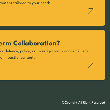
content tailored to your needs.
erm Collaboration?
or defence, policy, or investigative journalism? Let’s
nd impactful content.
©Cpyright All Right Reserved