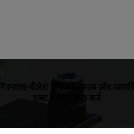
श गिरफ्तार:बोलेरो रोककर हमला और फायरिं
एक्ट के कई केस दर्ज