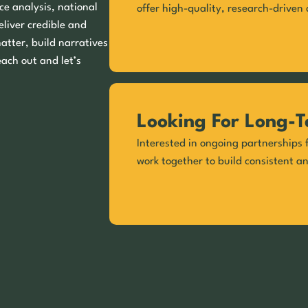
ce analysis, national
offer high-quality, research-driven 
eliver credible and
matter, build narratives
each out and let’s
Looking For Long-T
Interested in ongoing partnerships f
work together to build consistent a