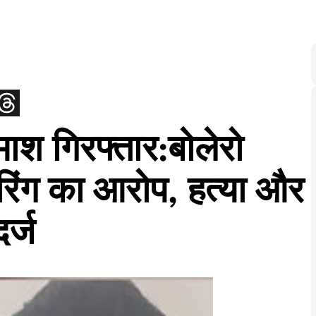
माश गिरफ्तार:बोलेरो
ंग का आरोप, हत्या और
र्ज