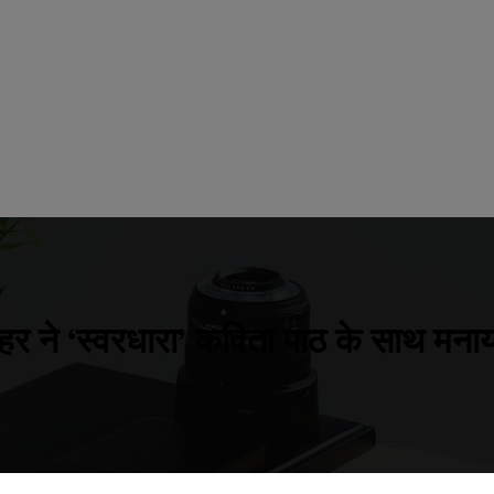
र ने ‘स्वरधारा’ कविता पाठ के साथ मनाया