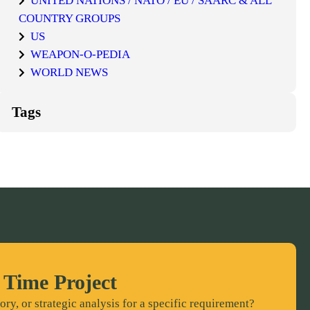
UNITED NATIONS / NATO / EU / SAARC & ALL
COUNTRY GROUPS
US
WEAPON-O-PEDIA
WORLD NEWS
Tags
 Time Project
ory, or strategic analysis for a specific requirement?