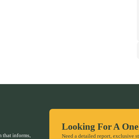
Looking For A One
 that informs,
Need a detailed report, exclusive st