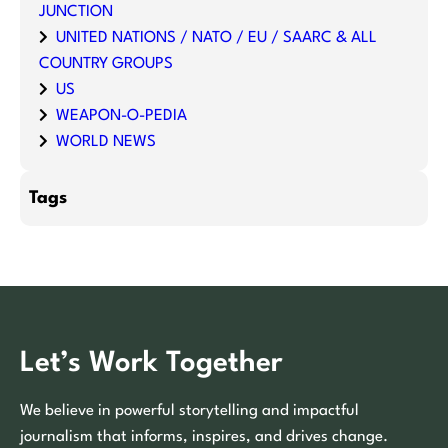
JUNCTION
UNITED NATIONS / NATO / EU / SAARC & ALL
COUNTRY GROUPS
US
WEAPON-O-PEDIA
WORLD NEWS
Tags
Let’s Work Together
We believe in powerful storytelling and impactful
journalism that informs, inspires, and drives change.