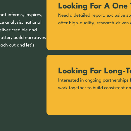
Looking For A One 
hat informs, inspires,
Need a detailed report, exclusive st
ce analysis, national
offer high-quality, research-driven 
eliver credible and
matter, build narratives
each out and let’s
Looking For Long-T
Interested in ongoing partnerships f
work together to build consistent a