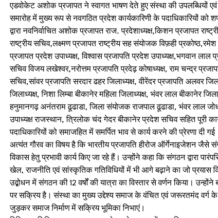
एडवोकेट अशोक प्रजापत ने स्वागत भाषण देते हुए संस्था की उपलब्धियों ए
समारोह में मुख्य रूप से नवगठित प्रदेश कार्यकारिणी के पदाधिकारियों क
द्वारा नवनिर्वाचित अशोक प्रजापत राज. प्रदेशाध्यक्ष,किशन प्रजापत राष्ट्री
राष्ट्रीय सचिव,लक्ष्मण प्रजापत राष्ट्रीय सह संयोजक विफ़ही प्रकोष्ठ,रमेश बा
प्रजापत प्रदेश उपाध्यक्ष, विश्वास प्रजापति प्रदेश उपाध्यक्ष,भगवान लाल प्
सचिव विजय लखेश्वर,नरोत्तम प्रजापति प्रदेढ़ कोषाध्यक्ष, राम चन्द्र प्रज
सचिव,सांवर प्रजापति सरदार ढहर जिलाध्यक्ष, वीरेंदर प्रजापति अलवर जिला
जिलाध्यक्ष, निशा लिम्बा बीकानेर महिला जिलाध्यक्ष, भंवर लाल बीकानेर जिला
हनुमानगढ़ अनंतराम ढूढाडा, जिला संयोजक राजपाल ढूढाडा, भंवर लाल जोधपुर ज
उपाध्यक्ष राजस्थान, त्रिलोक चंद गेदर बीकानेर प्रदेश सचिव सहित पूर
पदाधिकारियों को समाजहित में समर्पित भाव से कार्य करने की प्रेरणा दी ग
अत्यंत गौरव का विषय है कि भारतीय प्रजापति हीरोज ऑर्गेनाइजेशन जैसे संगठि
विकास हेतु प्रभावी कार्य किए जा रहे हैं। उन्होंने कहा कि संगठन द्वारा पा
खेल, राजनीति एवं सांस्कृतिक गतिविधियों में भी आगे बढ़ाने का जो प्रयास क
उद्बोधन में संगठन की 12 वर्षों की यात्रा का विस्तार से वर्णन किया। उन्हो
पर सक्रिय है। संस्था का मुख्य उद्देश्य समाज के वंचित एवं जरूरतमंद वर्ग क
जुड़कर समाज निर्माण में सक्रिय भूमिका निभाएं।