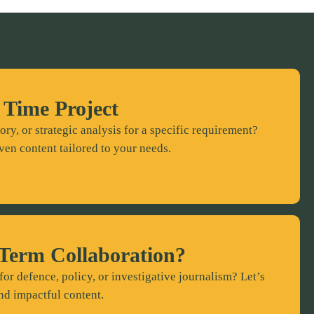
 Time Project
ory, or strategic analysis for a specific requirement?
ven content tailored to your needs.
Term Collaboration?
for defence, policy, or investigative journalism? Let’s
nd impactful content.