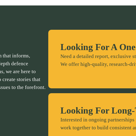
Looking For A One
 that informs,
Need a detailed report, exclusive st
depth defence
We offer high-quality, research-dri
ns, we are here to
 create stories that
ssues to the forefront.
Looking For Long-
Interested in ongoing partnerships 
work together to build consistent a