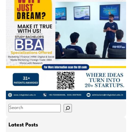
S
e
a
Latest Posts
r