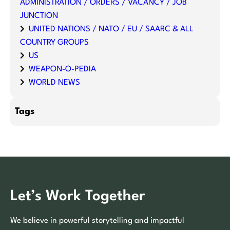
ADMINISTRATION / ORDERS / VACANCY / JOB
JUNCTION
UNITED NATIONS / NATO / EU / SAARC & ALL
COUNTRY GROUPS
US
WEAPON-O-PEDIA
WORLD NEWS
Tags
Let’s Work Together
We believe in powerful storytelling and impactful