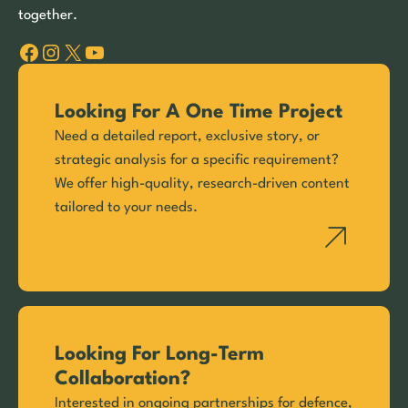
together.
Facebook
Instagram
X
YouTube
Looking For A One Time Project
Need a detailed report, exclusive story, or
strategic analysis for a specific requirement?
We offer high-quality, research-driven content
tailored to your needs.
Looking For Long-Term
Collaboration?
Interested in ongoing partnerships for defence,