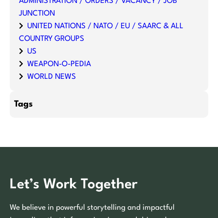
ADMINISTRATION / ORDERS / VACANCY / JOB
JUNCTION
UNITED NATIONS / NATO / EU / SAARC & ALL
COUNTRY GROUPS
US
WEAPON-O-PEDIA
WORLD NEWS
Tags
Let’s Work Together
We believe in powerful storytelling and impactful