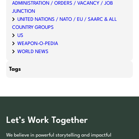
ADMINISTRATION / ORDERS / VACANCY / JOB
JUNCTION
UNITED NATIONS / NATO / EU / SAARC & ALL
COUNTRY GROUPS
US
WEAPON-O-PEDIA
WORLD NEWS
Tags
Let’s Work Together
We believe in powerful storytelling and impactful