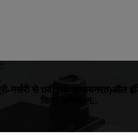
्री-नर्सरी से 11वीं तक अध्ययनरत)ऑल इंड
किया अभिनंदन..