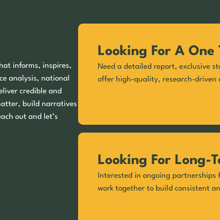
Looking For A One 
hat informs, inspires,
Need a detailed report, exclusive st
ce analysis, national
offer high-quality, research-driven 
eliver credible and
matter, build narratives
each out and let’s
Looking For Long-T
Interested in ongoing partnerships f
work together to build consistent a