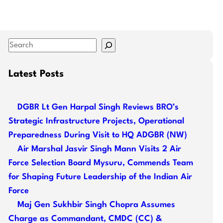
S
e
a
Latest Posts
r
c
DGBR Lt Gen Harpal Singh Reviews BRO’s
h
Strategic Infrastructure Projects, Operational
Preparedness During Visit to HQ ADGBR (NW)
Air Marshal Jasvir Singh Mann Visits 2 Air
Force Selection Board Mysuru, Commends Team
for Shaping Future Leadership of the Indian Air
Force
Maj Gen Sukhbir Singh Chopra Assumes
Charge as Commandant, CMDC (CC) &