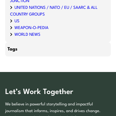
JUNCTION
UNITED NATIONS / NATO / EU / SAARC & ALL
COUNTRY GROUPS
US
WEAPON-O-PEDIA
WORLD NEWS
Tags
Let’s Work Together
We believe in powerful storytelling and impactful
journalism that informs, inspires, and drives change.