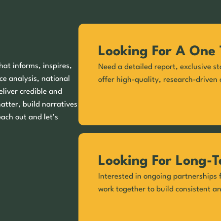
Looking For A One 
hat informs, inspires,
Need a detailed report, exclusive st
ce analysis, national
offer high-quality, research-driven 
eliver credible and
matter, build narratives
each out and let’s
Looking For Long-T
Interested in ongoing partnerships f
work together to build consistent a