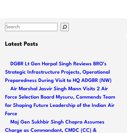
S
e
a
Latest Posts
r
c
DGBR Lt Gen Harpal Singh Reviews BRO’s
h
Strategic Infrastructure Projects, Operational
Preparedness During Visit to HQ ADGBR (NW)
Air Marshal Jasvir Singh Mann Visits 2 Air
Force Selection Board Mysuru, Commends Team
for Shaping Future Leadership of the Indian Air
Force
Maj Gen Sukhbir Singh Chopra Assumes
Charge as Commandant, CMDC (CC) &