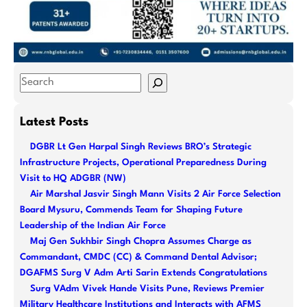
S
e
a
Latest Posts
r
DGBR Lt Gen Harpal Singh Reviews BRO’s Strategic
c
Infrastructure Projects, Operational Preparedness During
h
Visit to HQ ADGBR (NW)
Air Marshal Jasvir Singh Mann Visits 2 Air Force Selection
Board Mysuru, Commends Team for Shaping Future
Leadership of the Indian Air Force
Maj Gen Sukhbir Singh Chopra Assumes Charge as
Commandant, CMDC (CC) & Command Dental Advisor;
DGAFMS Surg V Adm Arti Sarin Extends Congratulations
Surg VAdm Vivek Hande Visits Pune, Reviews Premier
Military Healthcare Institutions and Interacts with AFMS