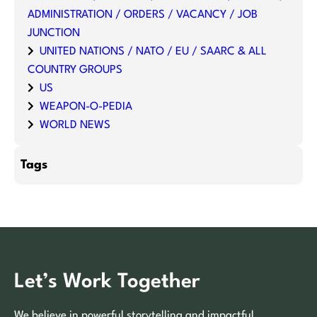
ADMINISTRATION / ORDERS / VACANCY / JOB
JUNCTION
UNITED NATIONS / NATO / EU / SAARC & ALL
COUNTRY GROUPS
US
WEAPON-O-PEDIA
WORLD NEWS
Tags
Let’s Work Together
We believe in powerful storytelling and impactful