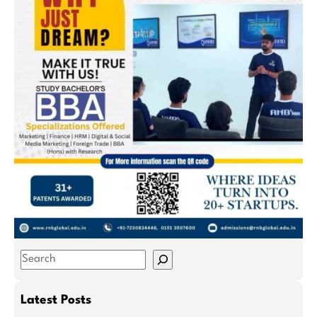
S
e
a
Latest Posts
r