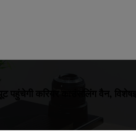
पहुंचेगी करियर काउंसलिंग वैन, विशेषज्ञ दें