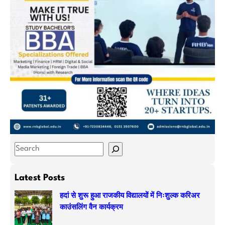
S
e
a
Latest Posts
r
हदां से शुरू हुआ राजकीय विद्यालयों में निःशुल्क करिअर
c
काउंसलिंग वैन कार्यक्रम
h