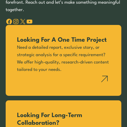
forefront. Reach out and let’s make something meaningful
together.
Facebook
Instagram
X
YouTube
Looking For A One Time Project
Need a detailed report, exclusive story, or
strategic analysis for a specific requirement?
We offer high-quality, research-driven content
tailored to your needs.
Looking For Long-Term
Collaboration?