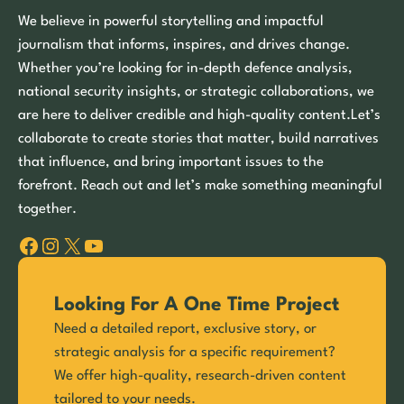
We believe in powerful storytelling and impactful
journalism that informs, inspires, and drives change.
Whether you’re looking for in-depth defence analysis,
national security insights, or strategic collaborations, we
are here to deliver credible and high-quality content.Let’s
collaborate to create stories that matter, build narratives
that influence, and bring important issues to the
forefront. Reach out and let’s make something meaningful
together.
Facebook
Instagram
X
YouTube
Looking For A One Time Project
Need a detailed report, exclusive story, or
strategic analysis for a specific requirement?
We offer high-quality, research-driven content
tailored to your needs.