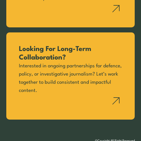
Looking For Long-Term
Collaboration?
Interested in ongoing partnerships for defence,
policy, or investigative journalism? Let’s work
together to build consistent and impactful
content.
©Cpyright All Right Reserved