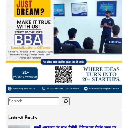
S
e
a
Latest Posts
r