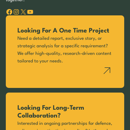
Facebook
Instagram
X
YouTube
Looking For A One Time Project
Need a detailed report, exclusive story, or
strategic analysis for a specific requirement?
We offer high-quality, research-driven content
tailored to your needs.
Looking For Long-Term
Collaboration?
Interested in ongoing partnerships for defence,