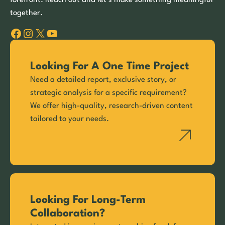
together.
Facebook
Instagram
X
YouTube
Looking For A One Time Project
Need a detailed report, exclusive story, or
strategic analysis for a specific requirement?
We offer high-quality, research-driven content
tailored to your needs.
Looking For Long-Term
Collaboration?