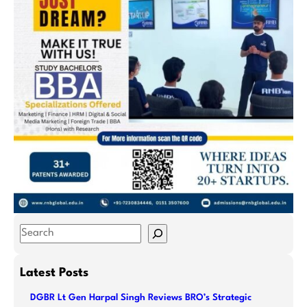
S
e
a
Latest Posts
r
DGBR Lt Gen Harpal Singh Reviews BRO’s Strategic
c