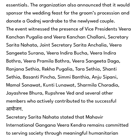
essentials. The organization also announced that it would
sponsor the wedding feast for the groom’s procession and
donate a Godrej wardrobe to the newlywed couple.
The event witnessed the presence of Vice Presidents Veera
Kanchan Pugalia and Veera Kanchan Challani, Secretary
Sarita Nahata, Joint Secretary Sarita Anchalia, Veera
Sangeeta Surana, Veera Indira Bucha, Veera Indira
Bothra, Veera Pramila Bothra, Veera Sangeeta Daga,
Ranjana Sethia, Rekha Pugalia, Tara Sethia, Shanti
Sethia, Basanti Pincha, Simmi Banthia, Anju Sipani,
Mamol Sonawat, Kunti Lunawat, Sharmila Choradia,
Jayashree Bhura, Rupshree Ved and several other
members who actively contributed to the successful
आयोजन.
Secretary Sarita Nahata stated that Mahavir
International Gangana Veera Kendra remains committed
to serving society through meaningful humanitarian