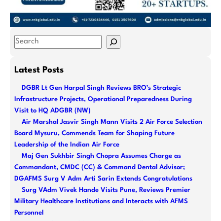
S
e
a
Latest Posts
r
DGBR Lt Gen Harpal Singh Reviews BRO’s Strategic
c
Infrastructure Projects, Operational Preparedness During
h
Visit to HQ ADGBR (NW)
Air Marshal Jasvir Singh Mann Visits 2 Air Force Selection
Board Mysuru, Commends Team for Shaping Future
Leadership of the Indian Air Force
Maj Gen Sukhbir Singh Chopra Assumes Charge as
Commandant, CMDC (CC) & Command Dental Advisor;
DGAFMS Surg V Adm Arti Sarin Extends Congratulations
Surg VAdm Vivek Hande Visits Pune, Reviews Premier
Military Healthcare Institutions and Interacts with AFMS
Personnel