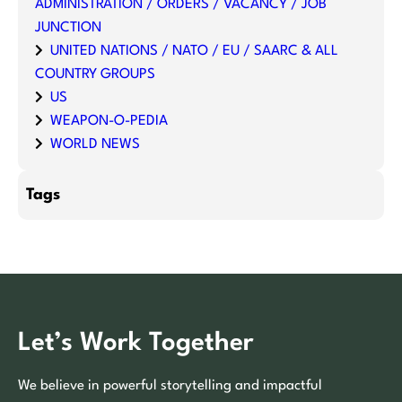
ADMINISTRATION / ORDERS / VACANCY / JOB
JUNCTION
UNITED NATIONS / NATO / EU / SAARC & ALL
COUNTRY GROUPS
US
WEAPON-O-PEDIA
WORLD NEWS
Tags
Let’s Work Together
We believe in powerful storytelling and impactful