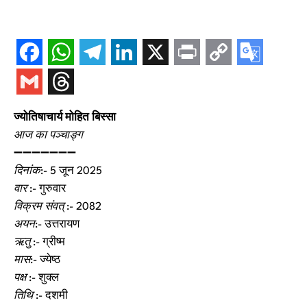
ज्योतिषाचार्य मोहित बिस्सा
आज का पञ्चाङ्ग
➖➖➖➖➖➖➖
दिनांक
:- 5 जून 2025
वार
:- गुरुवार
विक्रम संवत्
:- 2082
अयन
:- उत्तरायण
ऋतु
:- ग्रीष्म
मास
:- ज्येष्ठ
पक्ष
:- शुक्ल
तिथि
:- दशमी