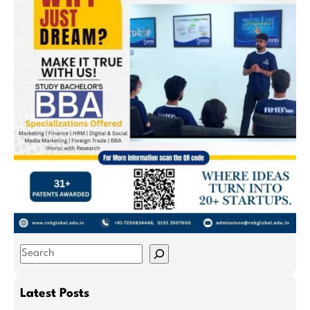
S
e
a
Latest Posts
r