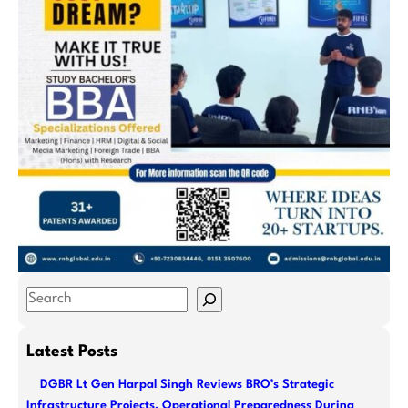
S
e
a
Latest Posts
r
DGBR Lt Gen Harpal Singh Reviews BRO’s Strategic
c
Infrastructure Projects, Operational Preparedness During