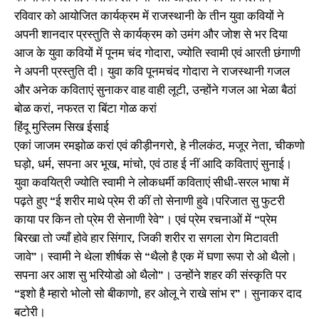
रविवार को आयोजित कार्यक्रम में राजस्थानी के तीन युवा कवियों ने
अपनी शानदार प्रस्तुति से कार्यक्रम को उमंग और जोश से भर दिया
आज के युवा कवियों में पूनम चंद गोदारा, ज्योति स्वामी एवं आरती छंगाणी
ने अपनी प्रस्तुति दी। युवा कवि पूनमचंद गोदारा ने राजस्थानी गजल
और अनेक कविताएं सुनाकर वाह वाही लूटी, उन्होंने गजल आ भेळा बैठां
बोळ करां, नफरत रा बिंटा गोळ करां
हिंदू मुस्लिम सिख ईसाई
एकां जाजम रमझोळ करां एवं कीड़ीनगरो, हे नीलकंठ, मजूर नेता, चीकणो
घड़ो, धर्म, सपना अर भूख, मांचो, एवं ठाह ई नीं आदि कविताएं सुनाई।
युवा कवयित्री ज्योति स्वामी ने लोकधर्मी कविताएं सीधी-सरल भाषा में
पढ़ते हुए “ई शरीर माथे प्रेम री कीं तो सेनाणी हुवे।परिजात सु फुटरी
काया पर किन तो प्रेम री सेनाणी रेवे”। एवं प्रेम रचनाओं में “प्रेम
बिरखा तो ज्याँ होवे हार सिंगार, जिकी शरीर रा सगला रोग मिटावती
जावे”। स्वामी ने थेला शीर्षक से “थैलो है एक में घणा रूपा रो ओ थैलो।
सपना अर आश सु भरियोडो ओ थैलो”। उन्होंने शहर की संस्कृति पर
“इशो है म्हारो भोलो सो बीकाणो, हर ओलू ने राखे सांभ र”। सुनाकर दाद
बटोरी।