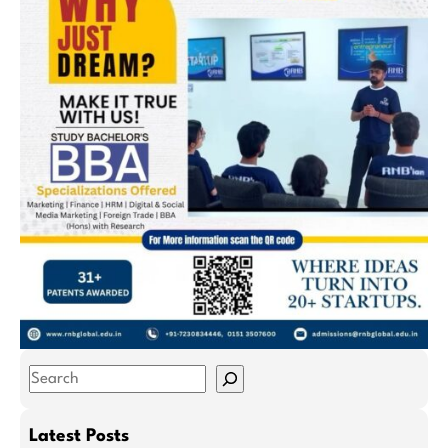
S
e
a
Latest Posts