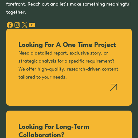
forefront. Reach out and let’s make something meaningful
together.
Facebook
Instagram
X
YouTube
Looking For A One Time Project
Need a detailed report, exclusive story, or
strategic analysis for a specific requirement?
We offer high-quality, research-driven content
tailored to your needs.
Looking For Long-Term
Collaboration?