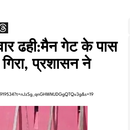
ार ढही:मैन गेट के पास
 गिरा, प्रशासन ने
456919534?t=nJzSg_qnGHWMJDGgQTQv3g&s=19