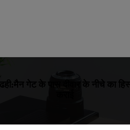
ही:मैन गेट के पास दीवार के नीचे का हिस
कराई