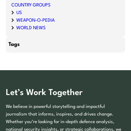
COUNTRY GROUPS
US
WEAPON-O-PEDIA
WORLD NEWS
Tags
Let’s Work Together
We believe in powerful storytelling and impactful
journalism that informs, inspires, and drives change.
Whether you’re looking for in-depth defence analysis,
national security insights, or strategic collaborations, we