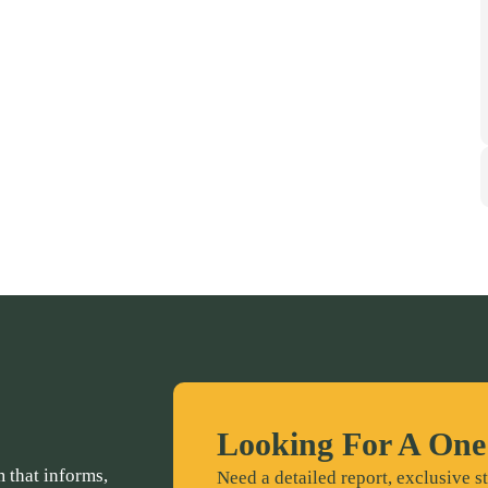
Looking For A One
 that informs,
Need a detailed report, exclusive st