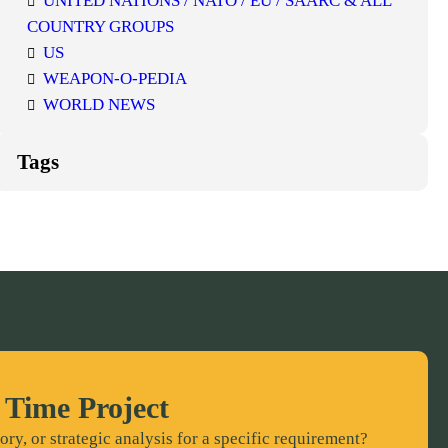
UNITED NATIONS / NATO / EU / SAARC & ALL
COUNTRY GROUPS
US
WEAPON-O-PEDIA
WORLD NEWS
Tags
 Time Project
ory, or strategic analysis for a specific requirement?