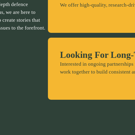
depth defence
We offer high-quality, research-dri
ns, we are here to
 create stories that
ssues to the forefront.
Looking For Long-
Interested in ongoing partnerships 
work together to build consistent a