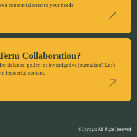
ven content tailored to your needs.
Term Collaboration?
for defence, policy, or investigative journalism? Let’s
nd impactful content.
©Cpyright All Right Reserved