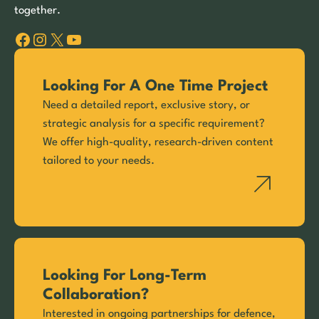
together.
Facebook
Instagram
X
YouTube
Looking For A One Time Project
Need a detailed report, exclusive story, or
strategic analysis for a specific requirement?
We offer high-quality, research-driven content
tailored to your needs.
Looking For Long-Term
Collaboration?
Interested in ongoing partnerships for defence,