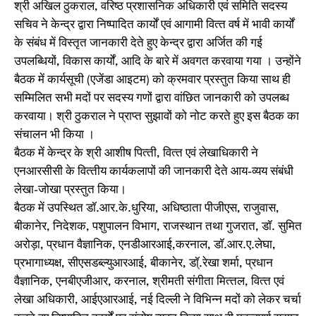
श्री अखिल ठुकराल, वरिष्‍ठ प्रशासनिक अधिकारी एवं समिति सदस्‍य
सचिव ने केन्‍द्र द्वारा निष्‍पादित कार्यों एवं आगामी वित्‍त वर्ष में भावी कार्यों
के संबंध में विस्‍तृत जानकारी देते हुए केन्‍द्र द्वारा अर्जित की गई
उपलब्धियों, विकास कार्यों, आदि के बारे में अवगत करवाया गया । उन्‍होंने
बैठक में कार्यसूची (एजेंडा आइटम) को क्रमवार प्रस्‍तुत किया साथ ही
सम्मिलित सभी मदों पर सदस्‍य गणों द्वारा वांछित जानकारी को उपलब्‍ध
करवाया। श्री ठुकराल ने प्राप्‍त सुझावों को नोट करते हुए इस बैठक का
संचालन भी किया ।
बैठक में केन्‍द्र के श्री आशीष पित्‍ती, वित्‍त एवं लेखाधिकारी ने
एनआरसीसी के वित्‍तीय कार्यकलापों की जानकारी देते आय-व्‍यय संबंधी
लेखा-जोखा प्रस्‍तुत किया।
बैठक में उपस्थित डॉ.आर.के.धुरिया, अधिष्‍ठाता पीजीएस, राजुवास,
बीकानेर, निदेशक, पशुपालन विभाग, राजस्‍थान तथा गुजरात, डॉ. सुमित
अरोड़ा, प्रधान वैज्ञानिक, एनडीआरआई,करनाल, डॉ.आर.ए.लेघा,
प्रभागाध्‍यक्ष, सीएसडब्‍ल्‍युआरआई, बीकानेर, डॉ्.रेखा शर्मा, प्रधान
वैज्ञानिक, एनबीएजीआर, करनाल, श्रीमती संगीता मित्‍तल, वित्‍त एवं
लेखा अधिकारी, आईएआरआई, नई दिल्‍ली ने विभिन्‍न मदों को लेकर चर्चा