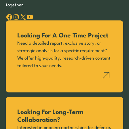
together.
Facebook
Instagram
X
YouTube
Looking For A One Time Project
Need a detailed report, exclusive story, or
strategic analysis for a specific requirement?
We offer high-quality, research-driven content
tailored to your needs.
Looking For Long-Term
Collaboration?
Interested in ongoing partnerships for defence,