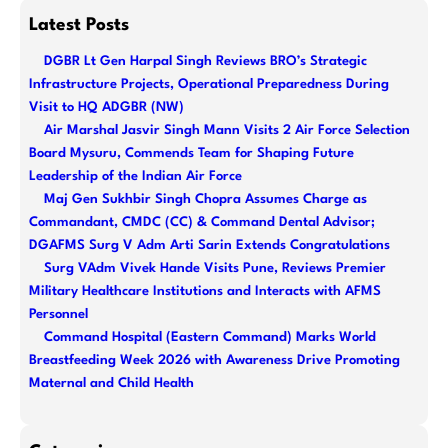
a
Latest Posts
r
DGBR Lt Gen Harpal Singh Reviews BRO’s Strategic
c
Infrastructure Projects, Operational Preparedness During
h
Visit to HQ ADGBR (NW)
Air Marshal Jasvir Singh Mann Visits 2 Air Force Selection
Board Mysuru, Commends Team for Shaping Future
Leadership of the Indian Air Force
Maj Gen Sukhbir Singh Chopra Assumes Charge as
Commandant, CMDC (CC) & Command Dental Advisor;
DGAFMS Surg V Adm Arti Sarin Extends Congratulations
Surg VAdm Vivek Hande Visits Pune, Reviews Premier
Military Healthcare Institutions and Interacts with AFMS
Personnel
Command Hospital (Eastern Command) Marks World
Breastfeeding Week 2026 with Awareness Drive Promoting
Maternal and Child Health