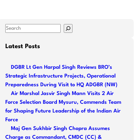
S
e
a
Latest Posts
r
c
DGBR Lt Gen Harpal Singh Reviews BRO’s
h
Strategic Infrastructure Projects, Operational
Preparedness During Visit to HQ ADGBR (NW)
Air Marshal Jasvir Singh Mann Visits 2 Air
Force Selection Board Mysuru, Commends Team
for Shaping Future Leadership of the Indian Air
Force
Maj Gen Sukhbir Singh Chopra Assumes
Charge as Commandant, CMDC (CC) &