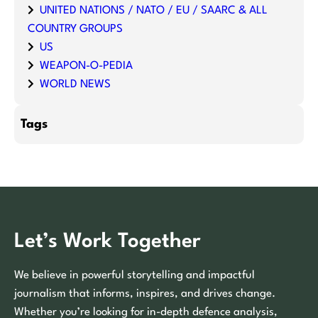
UNITED NATIONS / NATO / EU / SAARC & ALL
COUNTRY GROUPS
US
WEAPON-O-PEDIA
WORLD NEWS
Tags
Let’s Work Together
We believe in powerful storytelling and impactful
journalism that informs, inspires, and drives change.
Whether you’re looking for in-depth defence analysis,