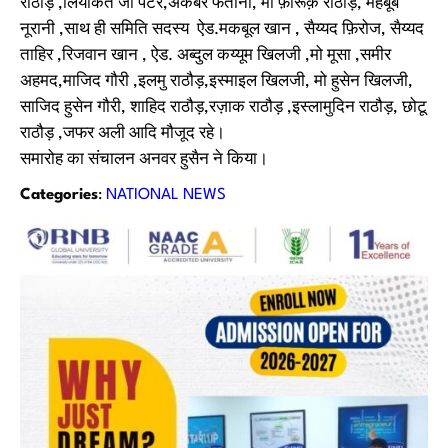
राठौड़ ,लियाकत जी पेंटर,अकबर फतानी, मो फ़ारूक़ राठौड़, महबूब
नूरानी ,साथ ही समिति सदस्य ऐड.मकबूल खान , सैय्यद फ़िरोज, सैय्यद
ताहिर ,रिजवान खान , ऐड. अब्दुल कय्यूम खिलजी ,मो मूसा ,समीर
अहमद,माजिद गौरी ,इलमु राठौड़,इस्माइल खिलजी, मो हुसेन खिलजी,
साजिद हुसेन गौरी, शाहिद राठौड़,रज़ाक राठौड़ ,इस्लामुदिन राठौड़, छोटू
राठौड़ ,जफर अली आदि मौजूद रहे।
समारोह का संचालन अनवर हुसैन ने किया।
Categories
:
NATIONAL NEWS