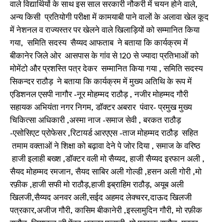
वाले विद्यार्थियों के साथ इस साल सरकारी नौकरी में चयन होने वाले,
अन्य किसी प्रतियोगी परीक्षा में कामयाबी पाने वालों के अलावा खेल कूद
में नेशनल व राज्यस्तर पर खेलने वाले खिलाड़ियों को सम्मानित किया
गया, समिति सदस्य सैय्यद आफताब ने बताया कि कार्यक्रम में
बीकानेर जिले ओर आसपास के गांव से 120 से ज्यादा प्रतिभाओं को
मोमेंटो और प्रशस्ति पत्र देकर सम्मानित किया गया , समिति सदस्य
सिकन्दर राठौड़ ने बताया कि कार्यक्रम में मुख्य अतिथि के रूप में
एडिशनल एसपी नागौर -नूर मोहम्मद राठौड़ , नजीर मोहम्मद गौरी
सहायक अभियंता नगर निगम, डॉक्टर अबरार पंवार- प्रमुख मुख्य
चिकित्सा अधिकारी ,अस्मा नाज -समाज सेवी , बरकत राठौड़
-एसोसिएट प्रोफेसर ,रिटायर्ड आरएएस -ताज मोहम्मद राठौड़ सहित
तमाम वक्ताओं ने शिक्षा को बढ़ावा देने पे जोर दिया , समाज के वरिष्ठ
हाजी इलाही बख्श ,डॉक्टर वली मो सैय्यद, हाजी सैय्यद इरफान अली ,
सैयद मोहम्मद रमजान, सैयद साबिर अली गोल्डी ,हसन अली गोरी ,मो
रफ़ीक ,हाजी सफी मो राठौड़,हाजी इब्राहिम राठौड़, अयूब अली
खिलजी,सैय्यद अनवर अली,सईद अहमद लेक्चरर,दाऊद खिलजी
पत्रकार,अजीज गौरी, कासिम बीकानेरी ,इस्लामुदिन गौरी, मो रफ़ीक