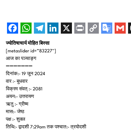
ज्योतिषाचार्य मोहित बिस्सा
[metaslider id=”83227″]
आज का पञ्चाङ्ग
➖➖➖➖➖➖➖
दिनांक:- 19 जून 2024
वार :- बुधवार
विक्रम संवत् :- 2081
अयन:- उत्तरायण
ऋतु :- ग्रीष्म
मास:- जेष्ठ
पक्ष :- शुक्ल
तिथि:- द्वादशी 7:29am तक पश्चात:- त्रयोदशी