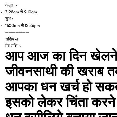
अमृत :-
7:28am से 9:10am
शुभ :-
11:00am से 12:36pm
➖➖➖➖➖➖➖
राशिफल
मेष राशि :-
आप आज का दिन खेलने म
जीवनसाथी की खराब त
आपका धन खर्च हो सकत
इसको लेकर चिंता करने क