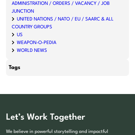
ADMINISTRATION / ORDERS / VACANCY / JOB
JUNCTION
UNITED NATIONS / NATO / EU / SAARC & ALL
COUNTRY GROUPS
US
WEAPON-O-PEDIA
WORLD NEWS
Tags
Let’s Work Together
We believe in powerful storytelling and impactful