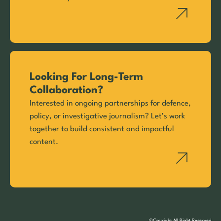
Looking For Long-Term
Collaboration?
Interested in ongoing partnerships for defence,
policy, or investigative journalism? Let’s work
together to build consistent and impactful
content.
©Cpyright All Right Reserved