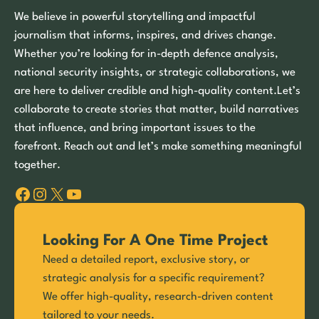
We believe in powerful storytelling and impactful
journalism that informs, inspires, and drives change.
Whether you’re looking for in-depth defence analysis,
national security insights, or strategic collaborations, we
are here to deliver credible and high-quality content.Let’s
collaborate to create stories that matter, build narratives
that influence, and bring important issues to the
forefront. Reach out and let’s make something meaningful
together.
Facebook
Instagram
X
YouTube
Looking For A One Time Project
Need a detailed report, exclusive story, or
strategic analysis for a specific requirement?
We offer high-quality, research-driven content
tailored to your needs.