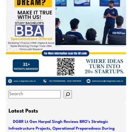
S
e
a
Latest Posts
r
DGBR Lt Gen Harpal Singh Reviews BRO’s Strategic
c
Infrastructure Projects, Operational Preparedness During
h