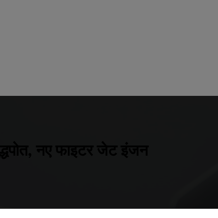
ुद्धपोत, नए फाइटर जेट इंजन