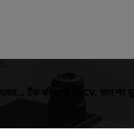
 बड़े बदलाव… टैंक की जगह FRCV, सात नए य