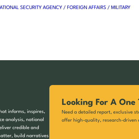
ATIONAL SECURITY AGENCY / FOREIGN AFFAIRS / MILITARY
Looking For A One 
hat informs, inspires,
Need a detailed report, exclusive st
ce analysis, national
offer high-quality, research-driven 
eliver credible and
matter, build narratives