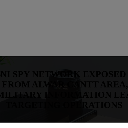
NI SPY NETWORK EXPOSED I
 FROM ALWAR CANTT AREA,
 MILITARY INFORMATION LE
TARGETING OPERATIONS