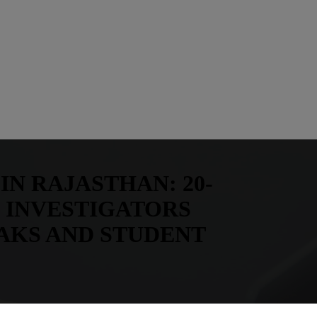
N RAJASTHAN: 20-
 INVESTIGATORS
AKS AND STUDENT