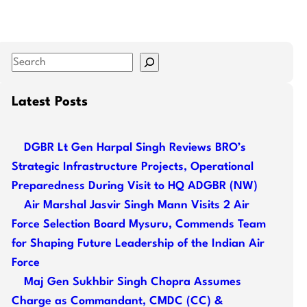
S
e
a
Latest Posts
r
c
DGBR Lt Gen Harpal Singh Reviews BRO’s
h
Strategic Infrastructure Projects, Operational
Preparedness During Visit to HQ ADGBR (NW)
Air Marshal Jasvir Singh Mann Visits 2 Air
Force Selection Board Mysuru, Commends Team
for Shaping Future Leadership of the Indian Air
Force
Maj Gen Sukhbir Singh Chopra Assumes
Charge as Commandant, CMDC (CC) &