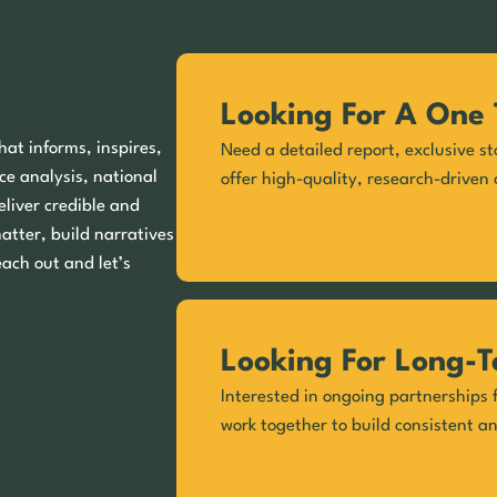
Looking For A One 
hat informs, inspires,
Need a detailed report, exclusive st
ce analysis, national
offer high-quality, research-driven 
eliver credible and
matter, build narratives
each out and let’s
Looking For Long-T
Interested in ongoing partnerships f
work together to build consistent a