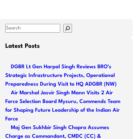
S
e
a
Latest Posts
r
c
DGBR Lt Gen Harpal Singh Reviews BRO’s
h
Strategic Infrastructure Projects, Operational
Preparedness During Visit to HQ ADGBR (NW)
Air Marshal Jasvir Singh Mann Visits 2 Air
Force Selection Board Mysuru, Commends Team
for Shaping Future Leadership of the Indian Air
Force
Maj Gen Sukhbir Singh Chopra Assumes
Charge as Commandant, CMDC (CC) &