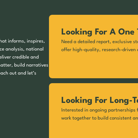
Looking For A One 
hat informs, inspires,
Need a detailed report, exclusive st
ce analysis, national
offer high-quality, research-driven 
eliver credible and
matter, build narratives
each out and let’s
Looking For Long-T
Interested in ongoing partnerships f
work together to build consistent a