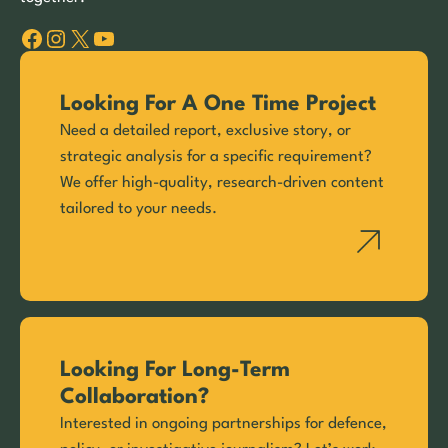
Facebook
Instagram
X
YouTube
Looking For A One Time Project
Need a detailed report, exclusive story, or
strategic analysis for a specific requirement?
We offer high-quality, research-driven content
tailored to your needs.
Looking For Long-Term
Collaboration?
Interested in ongoing partnerships for defence,