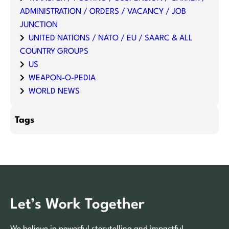
ADMINISTRATION / ORDERS / VACANCY / JOB
JUNCTION
UNITED NATIONS / NATO / EU / SAARC & ALL
COUNTRY GROUPS
US
WEAPON-O-PEDIA
WORLD NEWS
Tags
Let’s Work Together
We believe in powerful storytelling and impactful